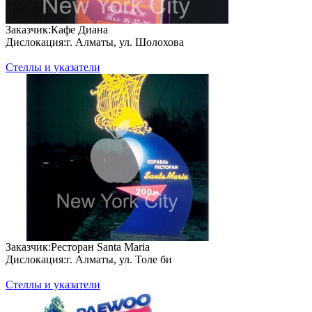
За­каз­чик:
Кафе Диана
Дис­ло­кация:
г. Алматы, ул. Шолохова
Стеллы и указатели
За­каз­чик:
Ресторан Santa Maria
Дис­ло­кация:
г. Алматы, ул. Толе би
Стеллы и указатели