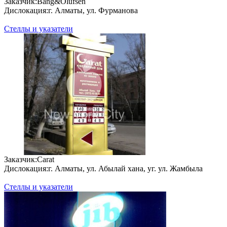
За­каз­чик:
Bang&Olufsen
Дис­ло­кация:
г. Алматы, ул. Фурманова
Стеллы и указатели
За­каз­чик:
Carat
Дис­ло­кация:
г. Алматы, ул. Абылай хана, уг. ул. Жамбыла
Стеллы и указатели