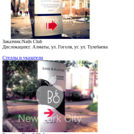
За­каз­чик:
Nails Club
Дис­ло­кация:
г. Алматы, ул. Гоголя, уг. ул. Тулебаева
Стеллы и указатели