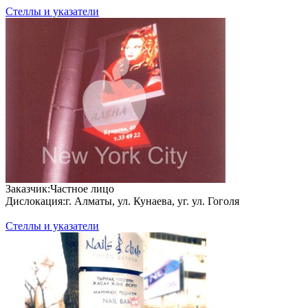
Стеллы и указатели
За­каз­чик:
Частное лицо
Дис­ло­кация:
г. Алматы, ул. Кунаева, уг. ул. Гоголя
Стеллы и указатели