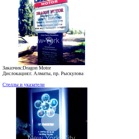
За­каз­чик:
Dragon Motor
Дис­ло­кация:
г. Алматы, пр. Рыскулова
Стеллы и указатели