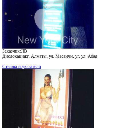
За­каз­чик:
JIB
Дис­ло­кация:
г. Алматы, ул. Масанчи, уг. ул. Абая
Стеллы и указатели