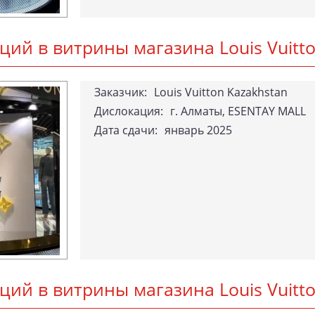
я­ций в вит­ри­ны ма­гази­на Lo­uis Vu­it
За­каз­чик:
Louis Vuitton Kazakhstan
Дислокация:
г. Алматы, ESENTAY MALL
Да­та сда­чи:
январь 2025
я­ций в вит­ри­ны ма­гази­на Lo­uis Vu­i