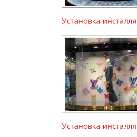
Ус­та­нов­ка инс­тал­л
Ус­та­нов­ка инс­тал­л