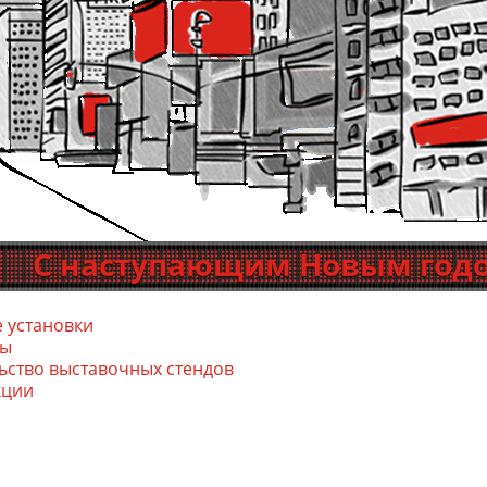
ступающим Новым годом! Желаем
 установки
сы
ь­ство выс­та­воч­ных стен­дов
кции