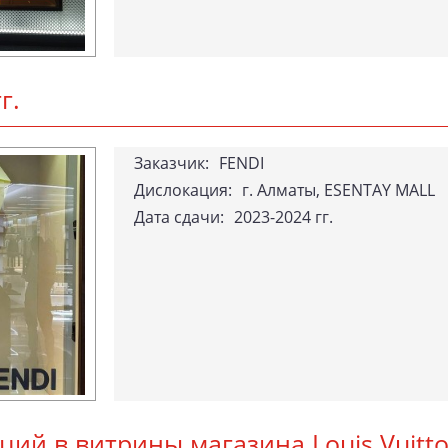
г.
За­каз­чик:
FENDI
Дислокация:
г. Алматы, ESENTAY MALL
Да­та сда­чи:
2023-2024 гг.
я­ций в вит­ри­ны ма­гази­на Lo­uis Vu­i