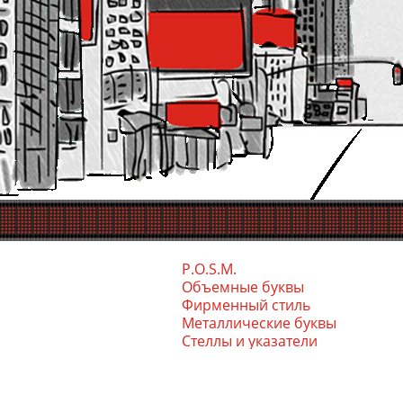
P.O.S.M.
Объемные буквы
Фирменный стиль
Ме­тал­ли­чес­кие бук­вы
Стел­лы и ука­зате­ли