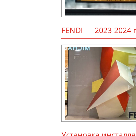
FENDI — 2023-2024 г
Ус­та­нов­ка инс­тал­л