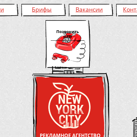
ги
Брифы
Вакансии
Конт
Позвонить
нам
РЕКЛАМНОЕ АГЕНТСТВО