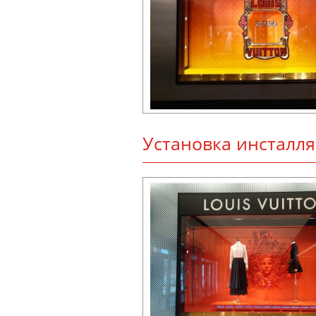
Ус­та­нов­ка инс­тал­л