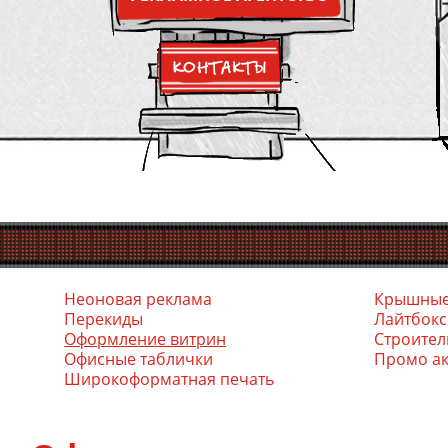
С на
Неоновая реклама
Крышные
Перекиды
Лайтбок
Оформление витрин
Стро­ител
Офис­ные таб­лички
Промо а
Ши­роко­фор­матная пе­чать