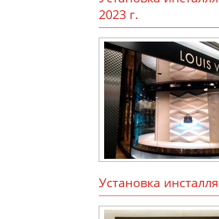
2023 г.
Ус­та­нов­ка инс­тал­л