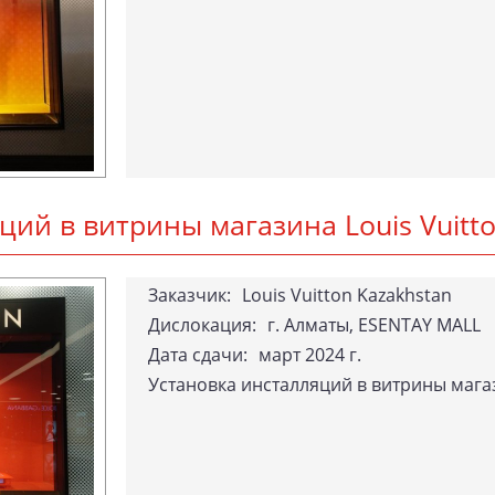
я­ций в вит­ри­ны ма­гази­на Lo­uis Vu­it
За­каз­чик:
Louis Vuitton Kazakhstan
Дислокация:
г. Ал­ма­ты, ESEN­TAY MALL
Да­та сда­чи:
март 2024 г.
Ус­та­нов­ка инс­тал­ля­ций в вит­ри­ны ма­газ