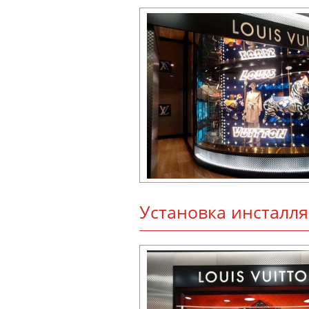
Ус­та­нов­ка инс­тал­л