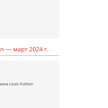
­ton — март 2024 г.
и­на Lo­uis Vu­it­ton