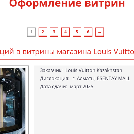
Оформление витрин
1
2
3
4
5
6
→
я­ций в вит­ри­ны ма­гази­на Lo­uis Vu­i
За­каз­чик:
Louis Vuitton Kazakhstan
Дислокация:
г. Алматы, ESENTAY MALL
Да­та сда­чи:
март 2025