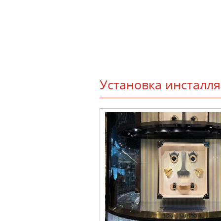
Ус­та­нов­ка инс­тал­л