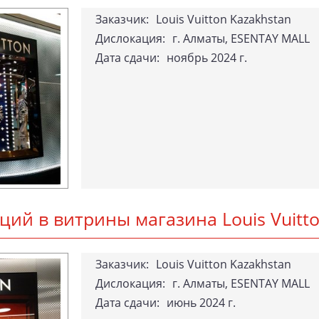
За­каз­чик:
Louis Vuitton Kazakhstan
Дислокация:
г. Алматы, ESENTAY MALL
Да­та сда­чи:
ноябрь 2024 г.
я­ций в вит­ри­ны ма­гази­на Lo­uis Vu­i
За­каз­чик:
Lo­uis Vu­it­ton Kazakhstan
Дислокация:
г. Ал­ма­ты, ESEN­TAY MALL
Да­та сда­чи:
июнь 2024 г.