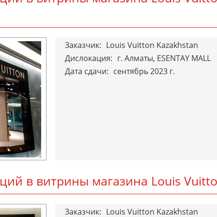
За­каз­чик:
Louis Vuitton Kazakhstan
Дислокация:
г. Алматы, ESENTAY MALL
Да­та сда­чи:
сентябрь 2023 г.
я­ций в вит­ри­ны ма­гази­на Lo­uis Vu­it
За­каз­чик:
Louis Vuitton Kazakhstan