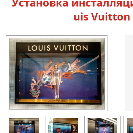
Ус­та­нов­ка инс­тал­ля­
uis Vu­it­to