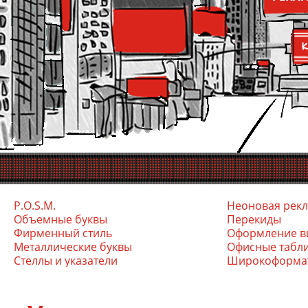
P.O.S.M.
Неоновая рек
Объемные буквы
Перекиды
Фирменный стиль
Оформление в
Ме­тал­ли­чес­кие бук­вы
Офис­ные таб­л
Стел­лы и ука­зате­ли
Ши­роко­фор­ма