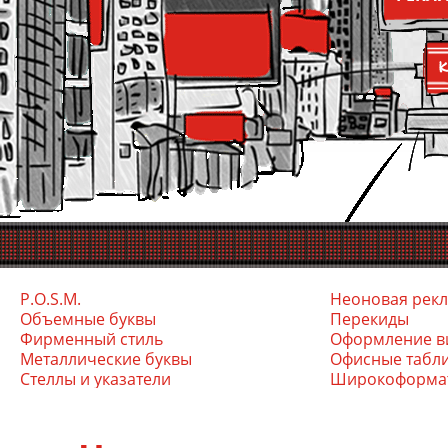
P.O.S.M.
Неоновая рек
Объемные буквы
Перекиды
Фирменный стиль
Оформление в
Ме­тал­ли­чес­кие бук­вы
Офис­ные таб­л
Стел­лы и ука­зате­ли
Ши­роко­фор­ма