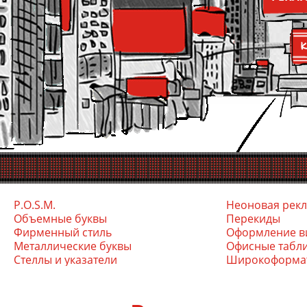
P.O.S.M.
Неоновая рек
Объемные буквы
Перекиды
Фирменный стиль
Оформление в
Ме­тал­ли­чес­кие бук­вы
Офис­ные таб­л
Стел­лы и ука­зате­ли
Ши­роко­фор­ма