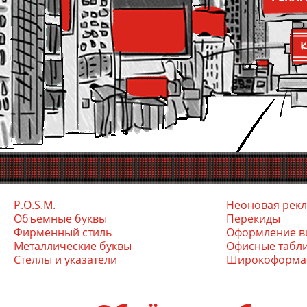
P.O.S.M.
Неоновая рек
Объемные буквы
Перекиды
Фирменный стиль
Оформление в
Ме­тал­ли­чес­кие бук­вы
Офис­ные таб­л
Стел­лы и ука­зате­ли
Ши­роко­фор­ма