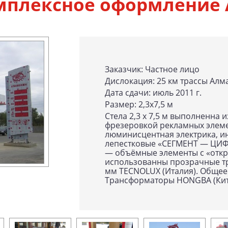
п­лек­сное оформ­ле­ние
За­каз­чик:
Част­ное ли­цо
Дис­ло­кация:
25 км трас­сы Ал­м
Да­та сда­чи:
июль 2011 г.
Раз­мер:
2,3х7,5 м
Стела 2,3 х 7,5 м выполненна 
фрезеровкой рекламных элеме
люминисцентная электрика, и
лепестковые «СЕГМЕНТ — ЦИ
— объёмные элементы с «отк
использованны прозрачные тр
мм TECNOLUX (Италия). Общее 
Трансформаторы HONGBA (Кит