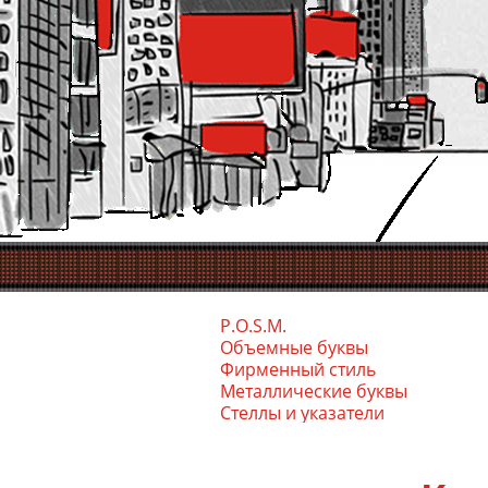
P.O.S.M.
Объемные буквы
Фирменный стиль
Ме­тал­ли­чес­кие бук­вы
Стел­лы и ука­зате­ли