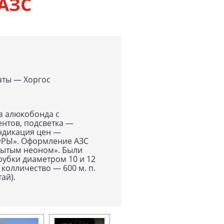
 АЗС
а­ты — Хор­гос
из алюкобонда с
нтов, подсветка —
ндикация цен —
ФРЫ». Оформление АЗС
рытым неоном». Были
убки диаметром 10 и 12
колличество — 600 м. п.
ай).