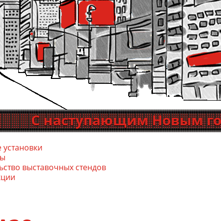
С наступающим Новым годом! 
 установки
сы
ь­ство выс­та­воч­ных стен­дов
кции