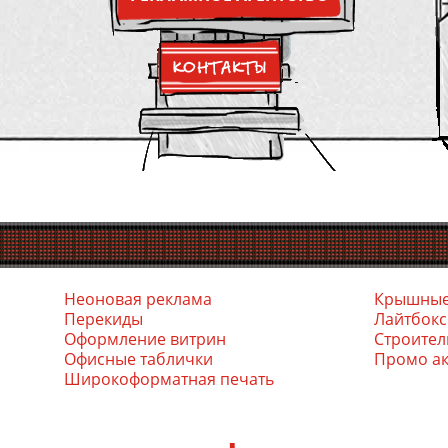
Неоновая реклама
Крышные
Перекиды
Лайтбок
Оформление витрин
Стро­ител
Офис­ные таб­лички
Промо а
Ши­роко­фор­матная пе­чать